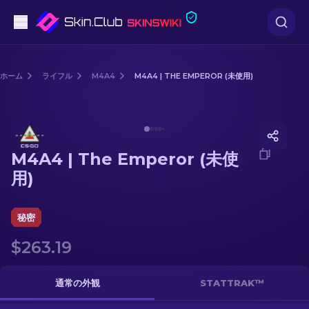
ピストル
ホーム
ライフル
M4A4
M4A4 | THE EMPEROR (未使用)
中級
Media of
M4A4 | The Emperor (未使用)
ライフル
M4A4 | The Emperor (未使
スナイパーライフル
用)
ナイフ
秘密
グローブ
$263.19
ケース
通常の外観
STATTRAK™
その他