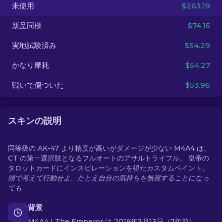
未使用
$263.19
JA
新品同様
$74.15
実地試験済み
$54.29
かなり摩耗
$54.27
戦いで傷ついた
$53.96
スキンの説明
同等級の AK-47 より精度が高いがダメージが少ない M4A4 は、
CT の第一選択肢となるフルオートのアサルトライフル。 皇帝の
タロットカードにインスピレーションを得たカスタムペイント。
頭で考えて行動せよ、たとえ自分の気持ちを無視することになっ
ても
背景
M4A4 | The Emperor は 2019年3月13日（7年前）