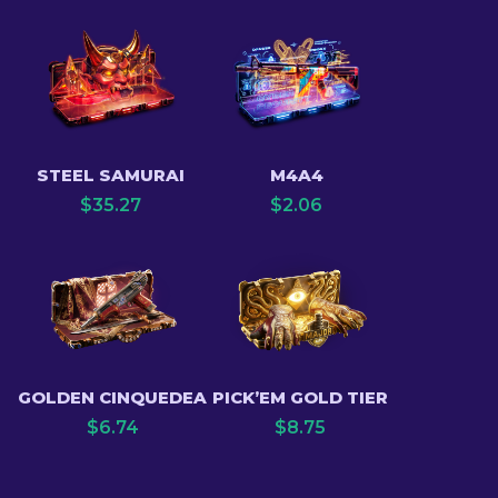
STEEL SAMURAI
M4A4
$
35.27
$
2.06
GOLDEN CINQUEDEA
PICK’EM GOLD TIER
$
6.74
$
8.75