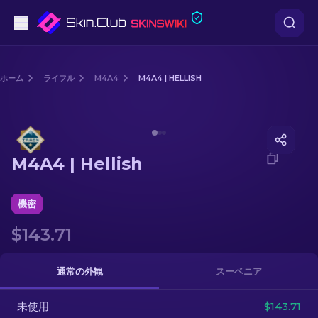
ピストル
ホーム
ライフル
M4A4
M4A4 | HELLISH
中級
Media of
M4A4 | Hellish
ライフル
M4A4 | Hellish
スナイパーライフル
ナイフ
機密
$143.71
グローブ
ケース
通常の外観
スーベニア
未使用
その他
$143.71