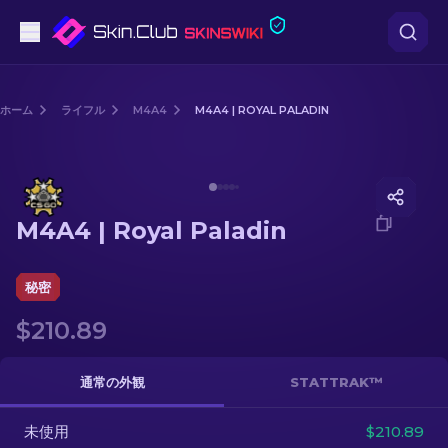
ピストル
ホーム
ライフル
M4A4
M4A4 | ROYAL PALADIN
中級
Media of
M4A4 | Royal Paladin
ライフル
M4A4 | Royal Paladin
スナイパーライフル
ナイフ
秘密
$210.89
グローブ
ケース
通常の外観
STATTRAK™
未使用
その他
$210.89