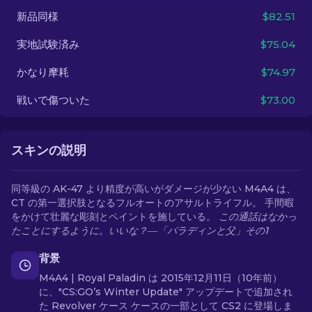
新品同様
$82.51
JA
実地試験済み
$75.04
かなり摩耗
$74.97
戦いで傷ついた
$73.00
スキンの説明
同等級の AK-47 より精度が高いがダメージが少ない M4A4 は、
CT の第一選択肢となるフルオートのアサルトライフル。 手間暇
をかけて壮麗な彫刻とペイントを施している。
この通話はなかっ
たことにするように。いいな？―「パラディンと父」その1
背景
M4A4 | Royal Paladin は 2015年12月11日（10年前）
に、"CS:GO’s Winter Update" アップデートで追加され
た Revolver ケース ケースの一部として CS2 に登場しま