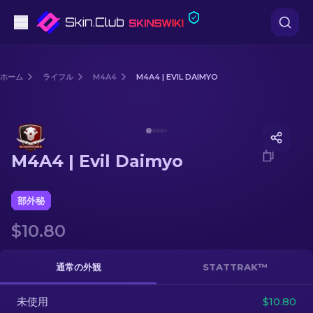
ピストル
ホーム
ライフル
M4A4
M4A4 | EVIL DAIMYO
中級
Media of
M4A4 | Evil Daimyo
ライフル
M4A4 | Evil Daimyo
スナイパーライフル
ナイフ
部外秘
$10.80
グローブ
ケース
通常の外観
STATTRAK™
未使用
その他
$10.80