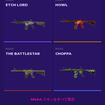
M4A4
M4A4
ETCH LORD
HOWL
M4A4
M4A4
THE BATTLESTAR
CHOPPA
M4A4 スキンをすべて表示