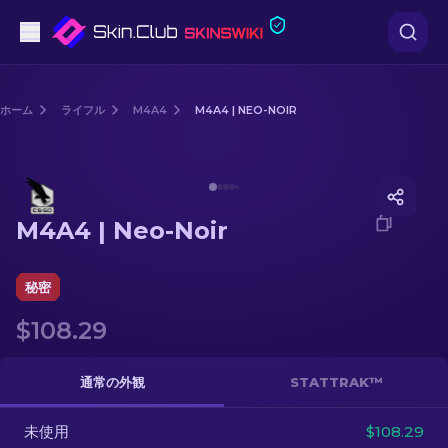
ピストル
ホーム
ライフル
M4A4
M4A4 | NEO-NOIR
中級
Media of
M4A4 | Neo-Noir
ライフル
M4A4 | Neo-Noir
スナイパーライフル
ナイフ
秘密
$108.29
グローブ
ケース
通常の外観
STATTRAK™
未使用
その他
$108.29