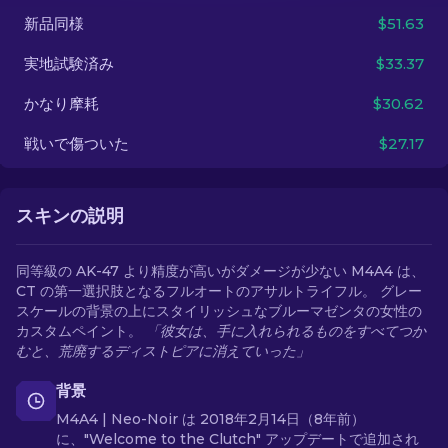
新品同様
$51.63
JA
実地試験済み
$33.37
かなり摩耗
$30.62
戦いで傷ついた
$27.17
スキンの説明
同等級の AK-47 より精度が高いがダメージが少ない M4A4 は、
CT の第一選択肢となるフルオートのアサルトライフル。 グレー
スケールの背景の上にスタイリッシュなブルーマゼンタの女性の
カスタムペイント。
「彼女は、手に入れられるものをすべてつか
むと、荒廃するディストピアに消えていった」
背景
M4A4 | Neo-Noir は 2018年2月14日（8年前）
に、"Welcome to the Clutch" アップデートで追加され