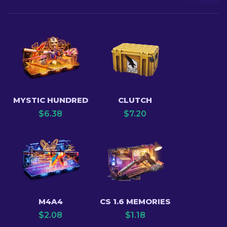
MYSTIC HUNDRED
CLUTCH
$
6.38
$
7.20
M4A4
CS 1.6 MEMORIES
$
2.08
$
1.18