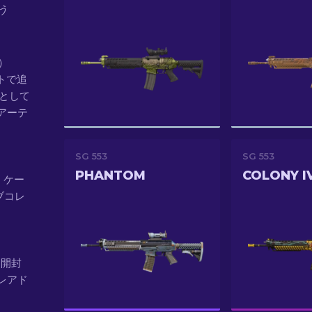
う
前）
ートで追
部として
アーテ
SG 553
SG 553
PHANTOM
COLONY I
ス ケー
ブコレ
で、開封
、レアド