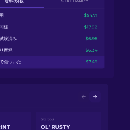
通常の外観
STATTRAK™
用
$54.71
同様
$17.92
試験済み
$6.95
り摩耗
$6.34
で傷ついた
$7.49
SG 553
RINT
OL' RUSTY