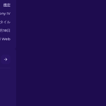
機密
ony IV
タイル
1月18日
ed Web