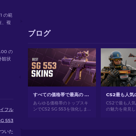
81 の範
在、複
ブログ
.00 の
外観状
すべての価格帯で最高の CS2 SG 553 スキン [2026]
あらゆる価格帯のトップスキ
CS2で最も人
ンでCS2 SG 553を強化しま
の魅力を発見し
イフル
しょう！ライフル用の最適な
事なデザインか
SG 553
コスメティックアップグレー
所有、CS2が
ドのための専門家によるラン
気のあるスキン
ついた
キングをご覧ください。
してください。[