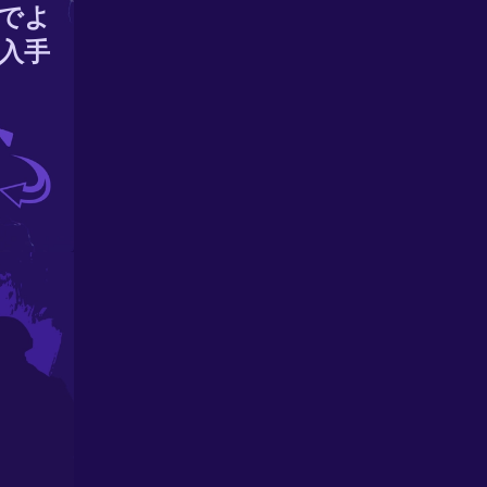
でよ
入手