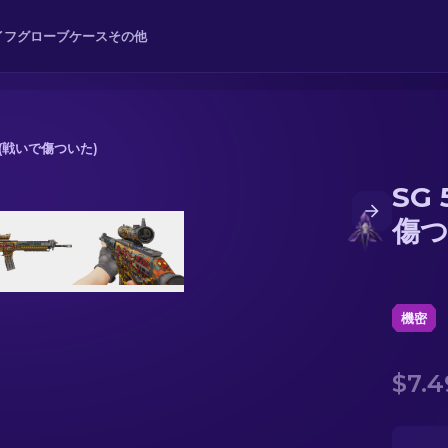
イフ
グローブ
ケース
その他
IV (戦いで傷ついた)
SG 
傷ついた)
傷つ
機密
$7.4