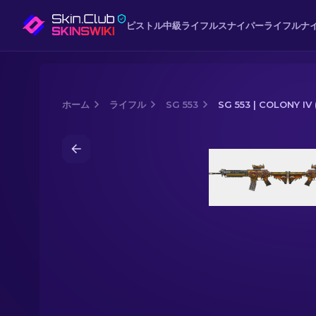
ピストル
中級
ライフル
スナイパーライフル
ナ
ホーム
ライフル
SG 553
SG 553 | COLONY 
Media of
SG 553 | Colony IV (戦いで