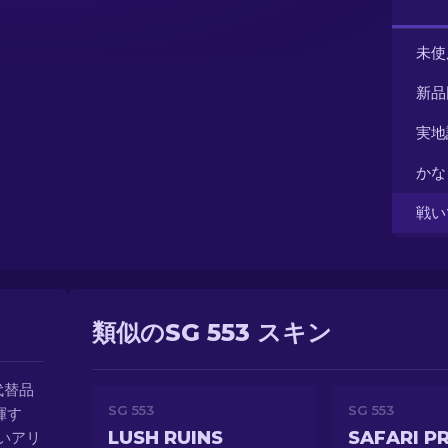
未使
新品
実地
かな
戦い
類似のSG 553 スキン
代替品
SG 553
SG 553
揮す
LUSH RUINS
SAFARI P
いアリ