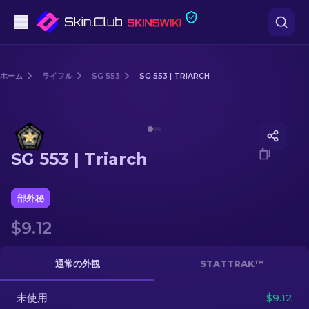
ピストル
ホーム
ライフル
SG 553
SG 553 | TRIARCH
中級
Media of
SG 553 | Triarch
ライフル
SG 553 | Triarch
スナイパーライフル
ナイフ
部外秘
$9.12
グローブ
ケース
通常の外観
STATTRAK™
未使用
その他
$9.12