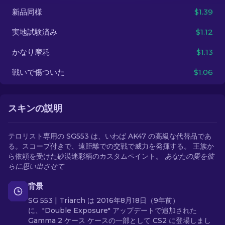
新品同様
$1.39
JA
実地試験済み
$1.12
かなり摩耗
$1.13
戦いで傷ついた
$1.06
スキンの説明
テロリスト専用の SG553 は、いわば AK47 の高級な代替品であ
る。スコープ付きで、遠距離での交戦で威力を発揮する。 王族か
ら依頼を受けた砂漠迷彩柄のカスタムペイント。
あなたの愛を彼
らに思い出させて
背景
SG 553 | Triarch は 2016年8月18日（9年前）
に、"Double Exposure" アップデートで追加された
Gamma 2 ケース ケースの一部として CS2 に登場しまし