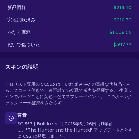
新品同様
$218.40
JA
実地試験済み
$210.36
かなり摩耗
$1 008.05
戦いで傷ついた
$497.39
スキンの説明
テロリスト専用の SG553 は、いわば AK47 の高級な代替品であ
る。スコープ付きで、遠距離での交戦で威力を発揮する。 生産ラ
インでパーツごとに黄色一色でスプレーペイント。
このボーンク
ラッシャーが破滅をもたらす
背景
SG 553 | Bulldozer は 2015年5月26日（11年前）
に、"The Hunter and the Hunted" アップデートととも
に CS2 に登場しました。