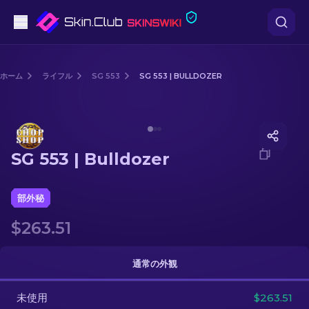
ピストル
ホーム
ライフル
SG 553
SG 553 | BULLDOZER
中級
Media of
SG 553 | Bulldozer
ライフル
SG 553 | Bulldozer
スナイパーライフル
ナイフ
部外秘
$263.51
グローブ
ケース
通常の外観
未使用
その他
$263.51