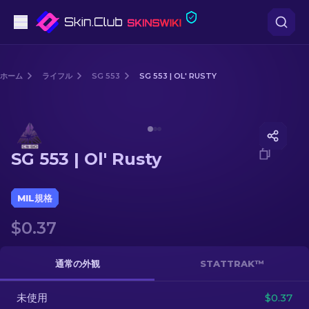
ピストル
ホーム
ライフル
SG 553
SG 553 | OL' RUSTY
中級
Media of
SG 553 | Ol' Rusty
ライフル
SG 553 | Ol' Rusty
スナイパーライフル
ナイフ
MIL規格
$0.37
グローブ
ケース
通常の外観
STATTRAK™
未使用
その他
$0.37