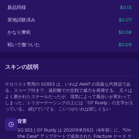
新品同様
$0.13
JA
実地試験済み
$0.07
かなり摩耗
$0.08
戦いで傷ついた
$0.09
スキンの説明
テロリスト専用の SG553 は、いわば AK47 の高級な代替品であ
る。スコープ付きで、遠距離での交戦で威力を発揮する。 元々は
よく磨かれたスチールだったが、湿気によって風合いが変わって
しまった。トリガーケーシングの上には「Ol' Rusty」の文字が入
っている。
錆びていても、こいつがいれば寂しくない
背景
SG 553 | Ol' Rusty は 2020年8月6日（6年前）に、"On
the Case" アップデートで追加された Fracture ケース ケ