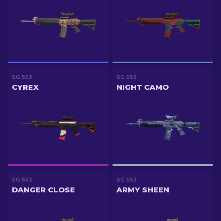
SG 553
SG 553
CYREX
NIGHT CAMO
SG 553
SG 553
DANGER CLOSE
ARMY SHEEN