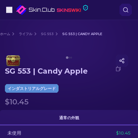
ピストル
ホーム
ライフル
SG 553
SG 553 | CANDY APPLE
中級
Media of
SG 553 | Candy Apple
ライフル
SG 553 | Candy Apple
スナイパーライフル
ナイフ
インダストリアルグレード
$10.45
グローブ
ケース
通常の外観
未使用
その他
$10.45