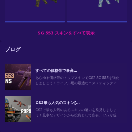
SG 553 スキンをすべて表示
ブログ
すべての価格帯で最高の CS2 SG 553 スキン [2026]
あらゆる価格帯のトップスキンでCS2 SG 553を強化
しましょう！ライフル用の最適なコスメティックアッ
プグレードのための専門家によるランキングをご覧く
ださい。
CS2最も人気のスキン[2026]
CS2で最も人気のあるスキンの魅力を発見しましょ
う！見事なデザインから投資として所有、CS2が提供
する最も人気のあるスキンの世界を探索してくださ
い。[2024]