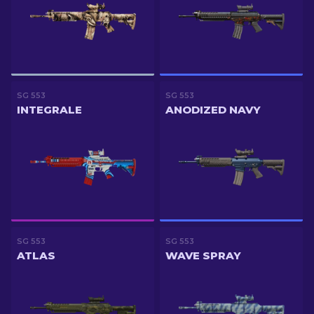
SG 553
SG 553
INTEGRALE
ANODIZED NAVY
SG 553
SG 553
ATLAS
WAVE SPRAY