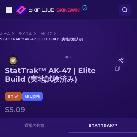
ピストル
ホーム
ライフル
AK-47
STATTRAK™ AK-47 | ELITE BUILD (実地試験済み)
中級
Media of
StatTrak™ AK-47 | Elite Build (実地試験済み)
ライフル
StatTrak™ AK-47 | Elite
スナイパーライフル
Build (実地試験済み)
ナイフ
ST
MIL規格
グローブ
$5.09
ケース
通常の外観
STATTRAK™
その他