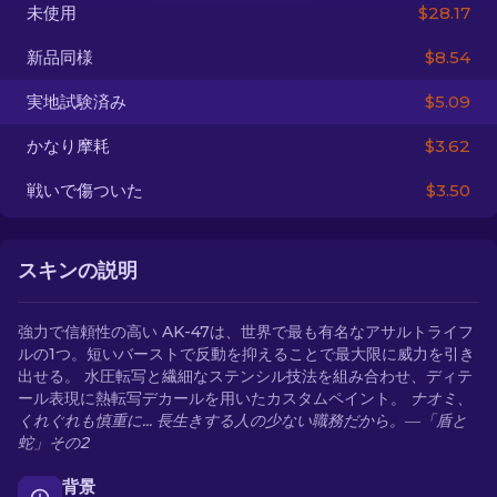
未使用
$28.17
JA
新品同様
$8.54
実地試験済み
$5.09
かなり摩耗
$3.62
戦いで傷ついた
$3.50
スキンの説明
強力で信頼性の高い AK-47は、世界で最も有名なアサルトライフ
ルの1つ。短いバーストで反動を抑えることで最大限に威力を引き
出せる。 水圧転写と繊細なステンシル技法を組み合わせ、ディテ
ール表現に熱転写デカールを用いたカスタムペイント。
ナオミ、
くれぐれも慎重に... 長生きする人の少ない職務だから。―「盾と
蛇」その2
背景