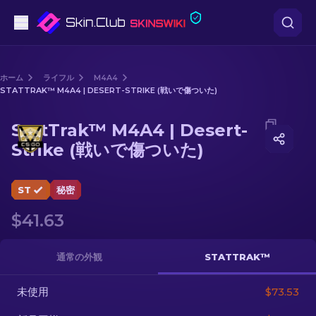
ピストル
ホーム
ライフル
M4A4
STATTRAK™ M4A4 | DESERT-STRIKE (戦いで傷ついた)
中級
Media of
StatTrak™ M4A4 | Desert-Strike (戦いで傷つ
StatTrak™ M4A4 | Desert-
ライフル
Strike (戦いで傷ついた)
スナイパーライフル
ST
秘密
ナイフ
$41.63
グローブ
通常の外観
STATTRAK™
ケース
未使用
$73.53
その他