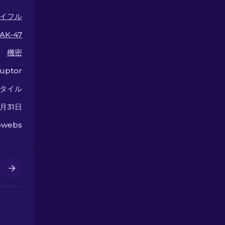
さい。
イフル
AK-47
機密
uptor
タイル
3月31日
obwebs