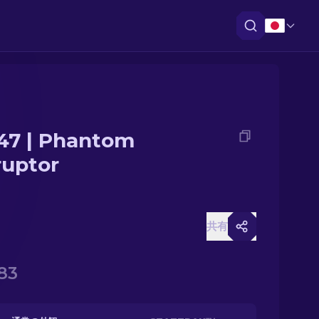
47 | Phantom
ruptor
共有
83