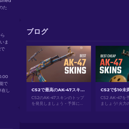
ified
のた
ブログ
から
ていま
能で
.00
可能で
CS2で最高のAK-47スキン: 安価から高価まで
存在し
CS2のAK-47スキンのトップ
CS2 AK-47
を発見しましょう - 予算に優
ましょう! 火
しいものから最も豪華なもの
ドに最適な、$
まで。最高のAK-47スキン
な価格の最高のA
CS2の中から、あなたにぴっ
の専門家ランキ
たりのスキンを見つけてくだ
ださい。