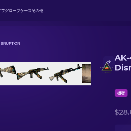
イフ
グローブ
ケース
その他
DISRUPTOR
AK-
Dis
機密
$28.