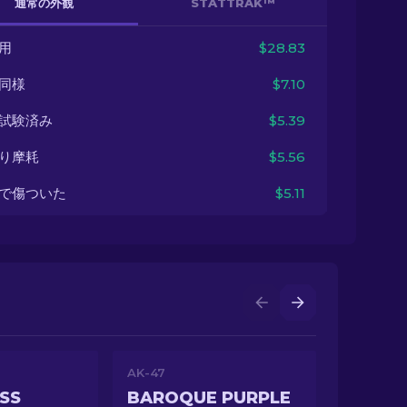
通常の外観
STATTRAK™
用
$28.83
同様
$7.10
試験済み
$5.39
り摩耗
$5.56
で傷ついた
$5.11
AK-47
ASS
BAROQUE PURPLE