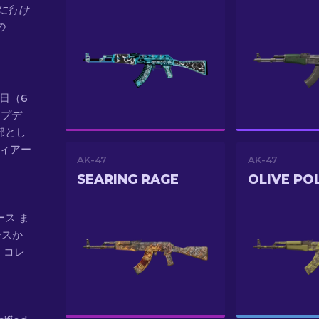
に行け
の
31日（6
アップデ
一部とし
ティアー
AK-47
AK-47
SEARING RAGE
OLIVE PO
ケース ま
ケースか
 コレ