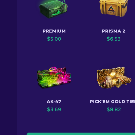
PREMIUM
PRISMA 2
$
5.00
$
6.53
AK-47
PICK’EM GOLD TIE
$
3.69
$
8.82