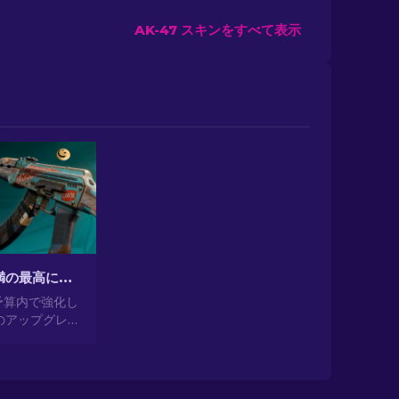
AK-47 スキンをすべて表示
CS2で$10未満の最高に安いAK-47スキン
を予算内で強化し
力のアップグレー
10未満の手頃
K-47スキン
ングをご覧く