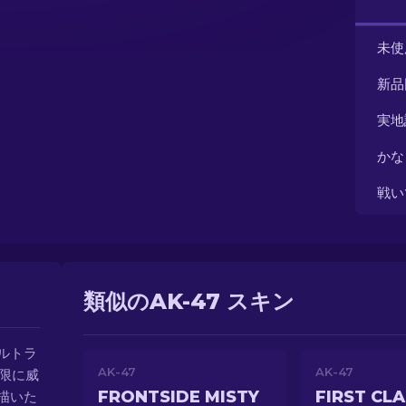
未使
新品
実地
かな
戦い
類似のAK-47 スキン
サルトラ
AK-47
AK-47
限に威
FRONTSIDE MISTY
FIRST CL
描いた