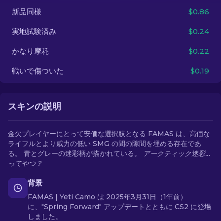
新品同様
$0.86
JA
実地試験済み
$0.24
かなり摩耗
$0.22
戦いで傷ついた
$0.19
スキンの説明
金欠プレイヤーにとって安価な選択肢となる FAMAS は、高価な
ライフルとより威力の低い SMG の間の隙間を埋める存在であ
る。 青とグレーの迷彩柄が描かれている。
アークティック迷彩…
ってやつ？
背景
FAMAS | Yeti Camo は 2025年3月31日（1年前）
に、"Spring Forward" アップデートとともに CS2 に登場
しました。