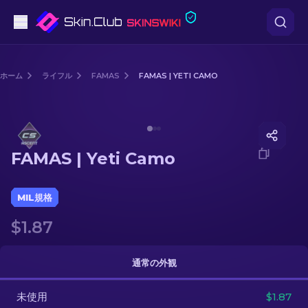
ピストル
ホーム
ライフル
FAMAS
FAMAS | YETI CAMO
中級
Media of
FAMAS | Yeti Camo
ライフル
FAMAS | Yeti Camo
スナイパーライフル
ナイフ
MIL規格
$1.87
グローブ
ケース
通常の外観
未使用
その他
$1.87