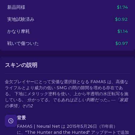
新品同様
$1.74
JA
実地試験済み
$0.92
かなり摩耗
$1.14
戦いで傷ついた
$0.97
スキンの説明
金欠プレイヤーにとって安価な選択肢となる FAMAS は、高価な
ライフルとより威力の低い SMG の間の隙間を埋める存在であ
る。 下地にメタリック塗料を使い、上から半透明の水圧転写を施
している。
分かってる。でもあれは正しい判断だった... ―「家庭
の事情」その2
背景
FAMAS | Neural Net は 2015年5月26日（11年前）
に、"The Hunter and the Hunted" アップデートで追加