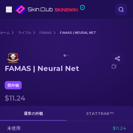
ピストル
ホーム
ライフル
FAMAS
FAMAS | NEURAL NET
中級
Media of
FAMAS | Neural Net
ライフル
FAMAS | Neural Net
スナイパーライフル
ナイフ
部外秘
$11.24
グローブ
ケース
通常の外観
STATTRAK™
未使用
その他
$11.24