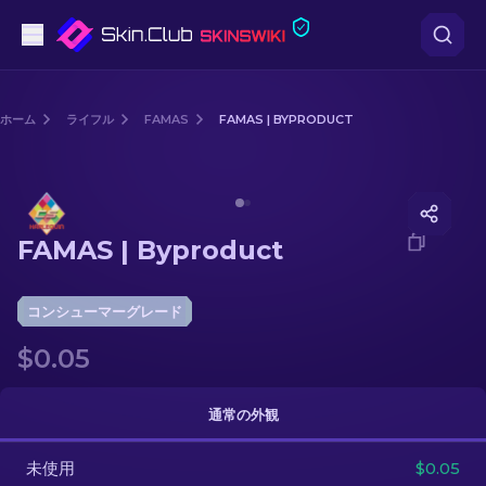
ピストル
ホーム
ライフル
FAMAS
FAMAS | BYPRODUCT
中級
Media of
FAMAS | Byproduct
ライフル
FAMAS | Byproduct
スナイパーライフル
ナイフ
コンシューマーグレード
$0.05
グローブ
ケース
通常の外観
未使用
その他
$0.05