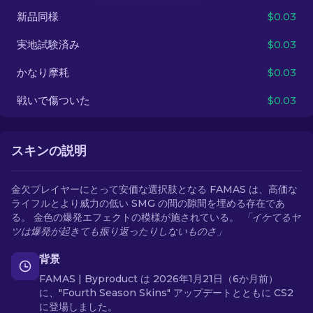
新品同様
$0.03
JA
実地試験済み
$0.03
かなり摩耗
$0.03
戦いで傷ついた
$0.03
スキンの説明
金欠プレイヤーにとって安価な選択肢となる FAMAS は、高価な
ライフルとより威力の低い SMG の間の隙間を埋める存在であ
る。 金色の爆発エフェクトの模様が施されている。
「イケてるヤ
ツは爆発が起きても振り返ったりしないものさ」
背景
FAMAS | Byproduct は 2026年1月21日（6か月前）
に、"Fourth Season Skins" アップデートとともに CS2
に登場しました。