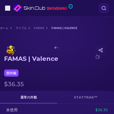
ピストル
ホーム
ライフル
FAMAS
FAMAS | VALENCE
中級
Media of
FAMAS | Valence
ライフル
FAMAS | Valence
スナイパーライフル
ナイフ
部外秘
$36.35
グローブ
ケース
通常の外観
STATTRAK™
未使用
その他
$36.35