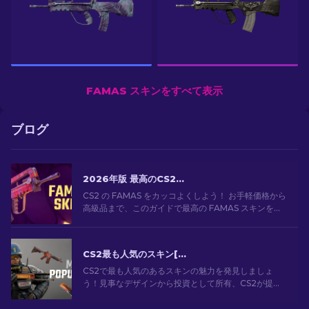
FAMAS スキンをすべて表示
ブログ
2026年版 最高のCS2 FAMASスキン：安価なものから最も高価なものまで
CS2 の FAMAS をカッコよくしよう！ お手軽価格から
高級品まで、このガイドで最高の FAMAS スキンを見
つけよう。予算に合わせて、見た目をスタイリッシュ
にキメてゲームプレイを向上させよう！
CS2最も人気のスキン[2026]
CS2で最も人気のあるスキンの魅力を発見しましょ
う！見事なデザインから投資として所有、CS2が提供
する最も人気のあるスキンの世界を探索してくださ
い。[2024]