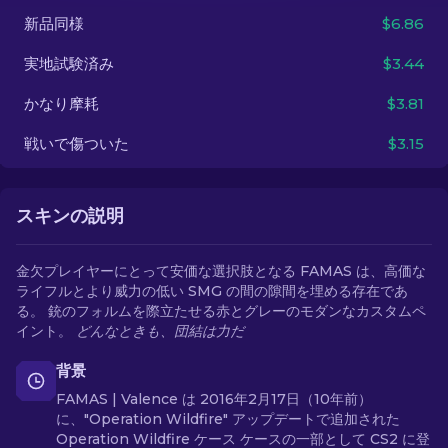
新品同様
$6.86
JA
実地試験済み
$3.44
かなり摩耗
$3.81
戦いで傷ついた
$3.15
スキンの説明
金欠プレイヤーにとって安価な選択肢となる FAMAS は、高価な
ライフルとより威力の低い SMG の間の隙間を埋める存在であ
る。 銃のフォルムを際立たせる赤とグレーのモダンなカスタムペ
イント。
どんなときも、団結は力だ
背景
FAMAS | Valence は 2016年2月17日（10年前）
に、"Operation Wildfire" アップデートで追加された
Operation Wildfire ケース ケースの一部として CS2 に登