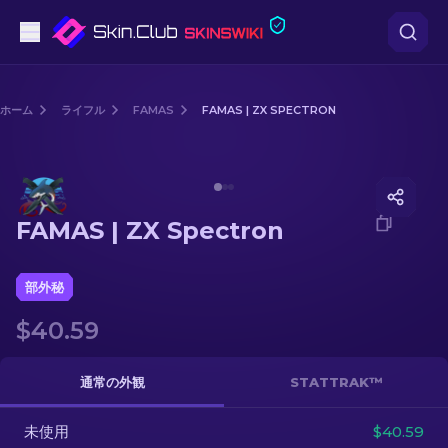
ピストル
ホーム
ライフル
FAMAS
FAMAS | ZX SPECTRON
中級
Media of
FAMAS | ZX Spectron
ライフル
FAMAS | ZX Spectron
スナイパーライフル
ナイフ
部外秘
$40.59
グローブ
ケース
通常の外観
STATTRAK™
未使用
その他
$40.59