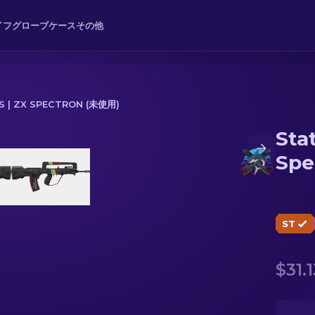
イフ
グローブ
ケース
その他
 | ZX SPECTRON (未使用)
Sta
ctron (未使用)
Spe
ST
$31.1