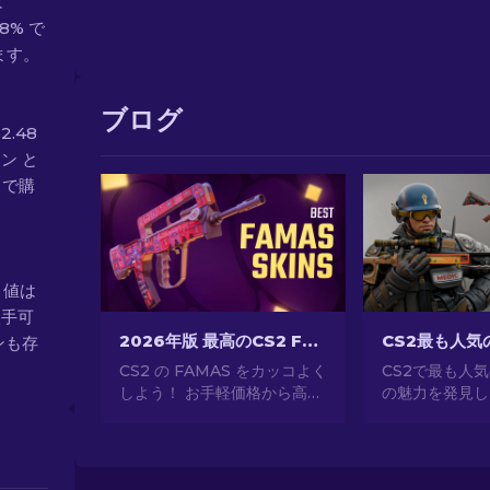
は
8% で
ます。
ブログ
2.48
ン と
スで購
ート値は
入手可
2026年版 最高のCS2 FAMASスキン：安価なものから最も高価なものまで
ンも存
CS2 の FAMAS をカッコよく
CS2で最も人
しよう！ お手軽価格から高級
の魅力を発見し
品まで、このガイドで最高の
事なデザインか
FAMAS スキンを見つけよ
所有、CS2が
う。予算に合わせて、見た目
気のあるスキン
をスタイリッシュにキメてゲ
してください。[