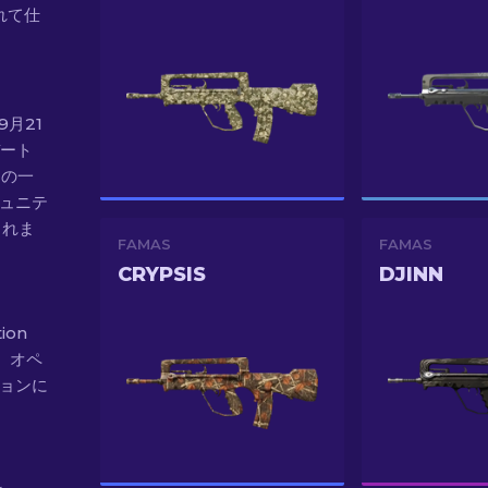
れて仕
年9月21
デート
スの一
ミュニテ
されま
FAMAS
FAMAS
CRYPSIS
DJINN
ion
た、オペ
ションに