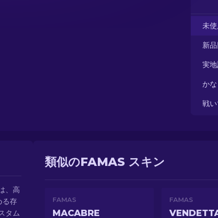
未使
新品
実地
かな
戦い
類似のFAMAS スキン
 は、高
FAMAS
FAMAS
める存
MACABRE
VENDETT
スタム