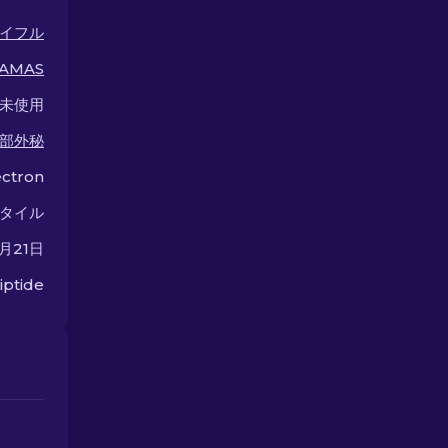
ームプレイを向上させよう！
イフル
AMAS
未使用
部外秘
ctron
タイル
9月21日
iptide