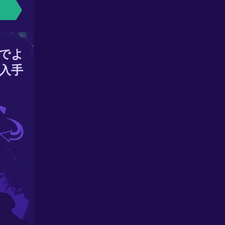
でよ
入手