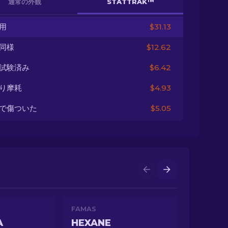
通常の外観
STATTRAK™
用
$31.13
同様
$12.62
試験済み
$6.42
り摩耗
$4.93
で傷ついた
$5.05
FAMAS
A
HEXANE