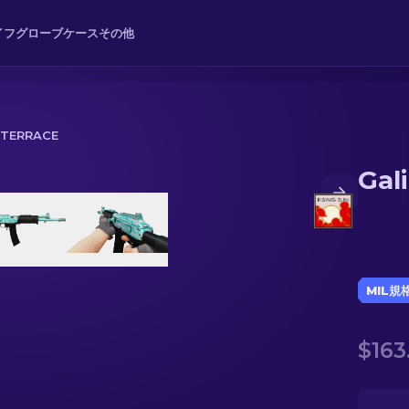
イフ
グローブ
ケース
その他
 TERRACE
Gal
MIL規
$163