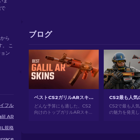
ていま
能で
ブログ
0 から
す。 こ
ージョン
ベストCS2ガリルARスキン（予算毎）：完全ガイド[2026]
イフル
どんな予算にも適した、CS2
CS2で最も人
向けのトップガリルARスキン
の魅力を発見し
lil AR
を発見しましょう！ゲームプ
事なデザインか
レイを向上させる良質で安価
所有、CS2が
IL規格
な武器スキンを探索しよう。
気のあるスキン
してください。[
rrace