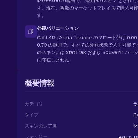
$9,999.00 の範囲で、高価値のスキン とされ
す。現在、複数のマーケットプレイスで購入可
す。
外観バリエーション
Galil AR | Aqua Terrace のフロート値は 0.0
0.70 の範囲で、すべての外観状態で入手可能で
のスキンには StatTrak および Souvenir バ
は存在しません。
概要情報
カテゴリ
ラ
タイプ
Ga
スキンのレア度
M
ファミリー
Aqua Te