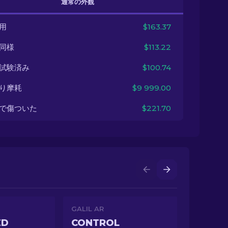
通常の外観
用
$163.37
同様
$113.22
試験済み
$100.74
り摩耗
$9 999.00
で傷ついた
$221.70
GALIL AR
ED
CONTROL