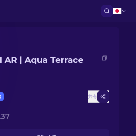
il AR | Aqua Terrace
共有
格
.37