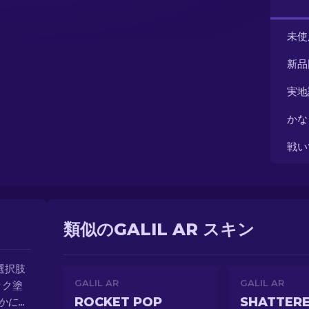
未使
新品
実地
かな
戦い
類似のGALIL AR スキン
選択肢
GALIL AR
GALIL AR
ック塗
ROCKET POP
SHATTER
に...