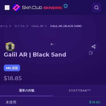
ピストル
ホーム
ライフル
GALIL AR
GALIL AR | BLACK SAND
中級
Media of
Galil AR | Black Sand
ライフル
Galil AR | Black Sand
スナイパーライフル
ナイフ
MIL規格
$18.85
グローブ
ケース
通常の外観
STATTRAK™
未使用
その他
$18.85