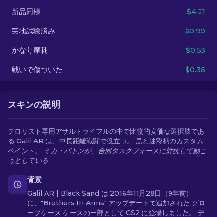
新品同様
$4.21
JA
実地試験済み
$0.90
かなり摩耗
$0.53
戦いで傷ついた
$0.36
スキンの説明
テロリスト専用アサルトライフルの中で比較的安価な選択肢であ
る Galil AR は、中長距離戦闘で役立つ。 黒と迷彩柄のカスタム
ペイント。
ミカ・バトンが、合同タスクフォースに対抗して動こ
うとしている
背景
Galil AR | Black Sand は 2016年11月28日（9年前）
に、"Brothers In Arms" アップデートで追加された グロ
ーブケース ケースの一部として CS2 に登場しました。 デ