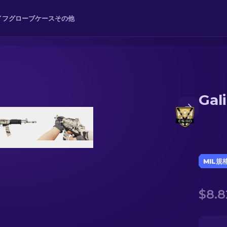
イフ
グローブ
ケース
その他
Gal
MIL規
$8.8