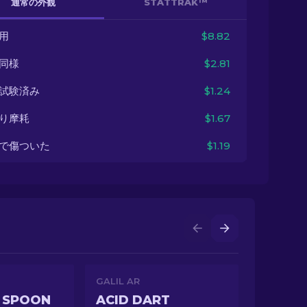
通常の外観
STATTRAK™
用
$8.82
同様
$2.81
試験済み
$1.24
り摩耗
$1.67
で傷ついた
$1.19
GALIL AR
 SPOON
ACID DART