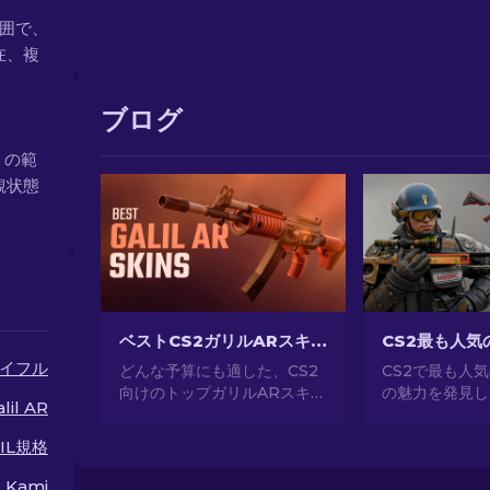
の範囲で、
在、複
ブログ
0 の範
観状態
ベストCS2ガリルARスキン（予算毎）：完全ガイド[2026]
イフル
どんな予算にも適した、CS2
CS2で最も人
向けのトップガリルARスキン
の魅力を発見し
lil AR
を発見しましょう！ゲームプ
事なデザインか
レイを向上させる良質で安価
所有、CS2が
IL規格
な武器スキンを探索しよう。
気のあるスキン
してください。[
Kami