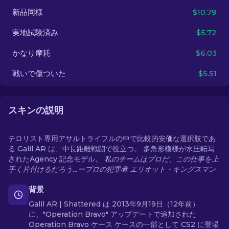
新品同様
$10.79
JA
実地試験済み
$5.72
かなり摩耗
$6.03
戦いで傷ついた
$5.51
スキンの説明
テロリスト専用アサルトライフルの中で比較的安価な選択肢であ
る Galil AR は、中長距離戦闘で役立つ。 多角形模様が水圧転写
されたAgency 記念モデル。
私のチームはプロだ、この仕事を上
手く片付けるだろう…ープロの犯罪者 エリオット・キングスマン
背景
Galil AR | Shattered は 2013年9月19日（12年前）
に、"Operation Bravo" アップデートで追加された
Operation Bravo ケース ケースの一部として CS2 に登場