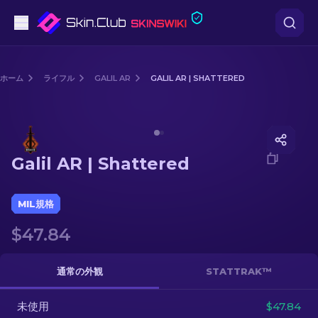
ピストル
ホーム
ライフル
GALIL AR
GALIL AR | SHATTERED
中級
Media of
Galil AR | Shattered
ライフル
Galil AR | Shattered
スナイパーライフル
ナイフ
MIL規格
$47.84
グローブ
ケース
通常の外観
STATTRAK™
未使用
その他
$47.84