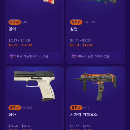
ST
ST
노바
SSG 08
잉어
심연
$2.13 - $3.29
$0.31 - $5.28
$2.28 – $4.08
$0.61 – $13.68
획득 가능한 케이스 없음
획득 가능한 케이스 없음
ST
ST
P2000
MP7
상아
시가지 위험요소
$0.30 - $8.31
$0.33 - $1.92