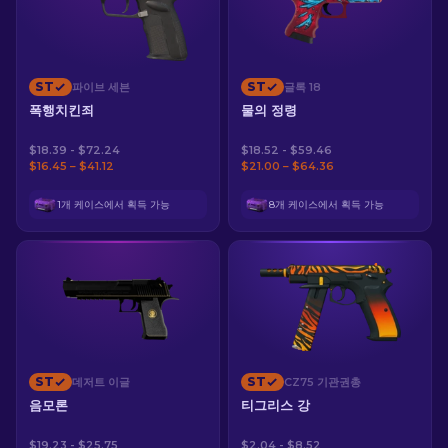
ST
ST
파이브 세븐
글록 18
폭행치킨죄
물의 정령
$18.39 - $72.24
$18.52 - $59.46
$16.45 – $41.12
$21.00 – $64.36
1개 케이스에서 획득 가능
8개 케이스에서 획득 가능
ST
ST
데저트 이글
CZ75 기관권총
음모론
티그리스 강
$19.23 - $25.75
$2.04 - $8.52