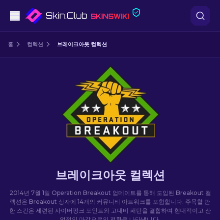
권총
홈
컬렉션
브레이크아웃 컬렉션
중간 등급
돌격소총
저격소총
칼
장갑
브레이크아웃 컬렉션
케이스
2014년 7월 1일 Operation Breakout 업데이트를 통해 도입된 Breakout 컬
렉션은 Breakout 상자에 14개의 커뮤니티 아트워크를 포함합니다. 주목할 만
한 스킨은 세련된 사이버펑크 포인트와 고대비 패턴을 결합하여 현대적이고 산
기타
업적인 마감으로의 전환을 나타냅니다.