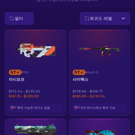
KO
필터
희귀도 레벨
ST
ST
P90
M4A1-S
아시모프
사이렉스
$172.54 - $235.50
$178.66 - $196.71
$161.15 – $285.90
$165.89 – $233.04
획득 가능한 케이스 없음
5개 케이스에서 획득 가능