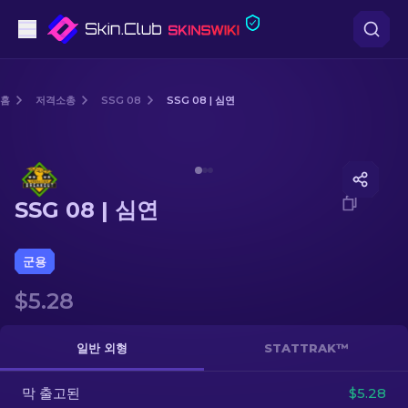
권총
홈
저격소총
SSG 08
SSG 08 | 심연
중간 등급
Media of
SSG 08 | 심연
돌격소총
SSG 08 | 심연
저격소총
칼
군용
$5.28
장갑
케이스
일반 외형
STATTRAK™
막 출고된
기타
$5.28