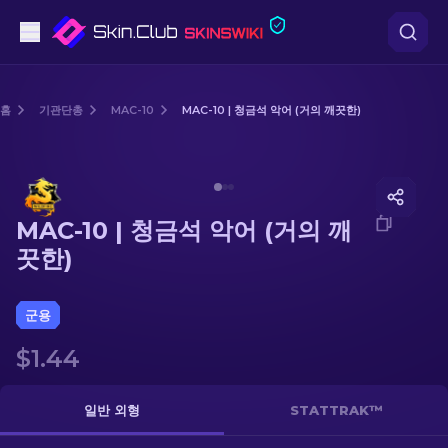
권총
홈
기관단총
MAC-10
MAC-10 | 청금석 악어 (거의 깨끗한)
중간 등급
Media of
MAC-10 | 청금석 악어 (거의 깨끗한)
돌격소총
MAC-10 | 청금석 악어 (거의 깨
저격소총
끗한)
칼
군용
장갑
$1.44
케이스
일반 외형
STATTRAK™
기타