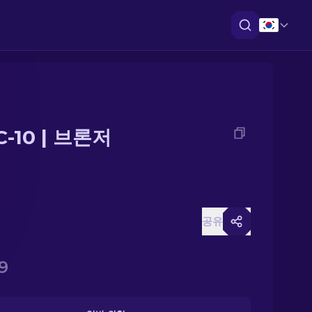
-10 | 브론저
공유
9