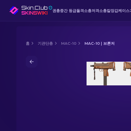
권총
중간 등급
돌격소총
저격소총
칼
장갑
케이스
홈
기관단총
MAC-10
MAC-10 | 브론저
Media of
MAC-10 | 브론저