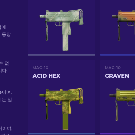
전)에
음 등장
수 없
MAC-10
MAC-10
다.
ACID HEX
GRAVEN
e이며,
이는 일
사이이며,