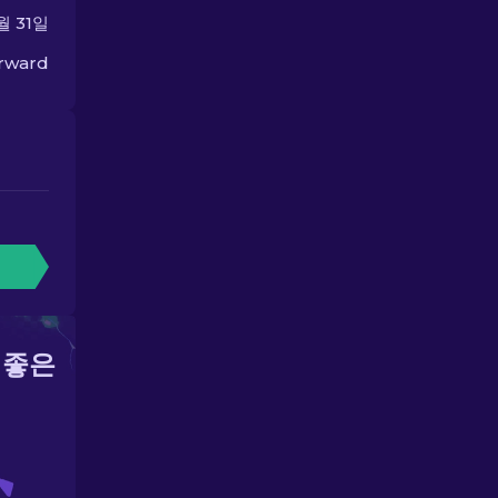
월 31일
orward
 좋은