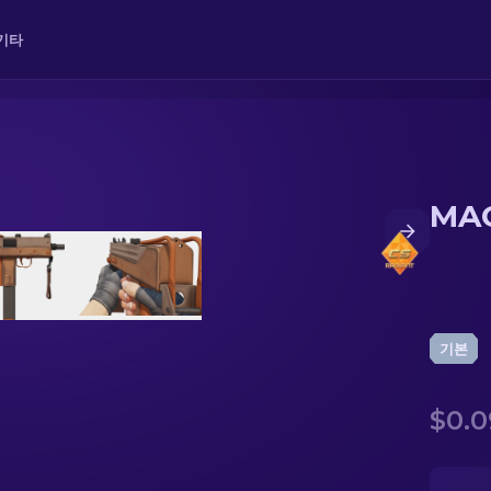
기타
MAC
기본
$0.0