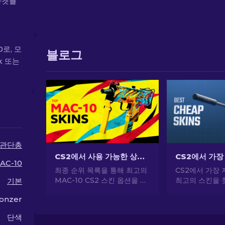
마켓플
0로, 모
블로그
k 또는
관단총
CS2에서 사용 가능한 상위 MAC-10 스킨: 순위 목록 [2026]
AC-10
최종 순위 목록을 통해 최고의
CS2에서 가장 
MAC-10 CS2 스킨 옵션을 확
최고의 스킨을 
기본
인하세요. 새로운 총 스킨으로
문가의 선택으로
onzer
게임 플레이를 향상하고 스타
게 CS2 스타
일을 돋보이게 하세요!
하세요.
단색