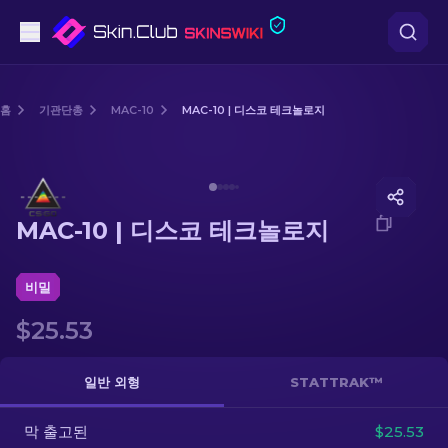
권총
홈
기관단총
MAC-10
MAC-10 | 디스코 테크놀로지
중간 등급
Media of
MAC-10 | 디스코 테크놀로지
돌격소총
MAC-10 | 디스코 테크놀로지
저격소총
칼
비밀
$25.53
장갑
케이스
일반 외형
STATTRAK™
막 출고된
기타
$25.53