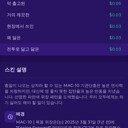
막 출고된
$0.05
KO
거의 깨끗한
$0.03
현장에서 쓰인
$0.03
꽤 닳은
$0.03
전투로 닳고 닳은
$0.03
스킨 설명
총알이 나오는 상자라 할 수 있는 MAC-10 기관단총은 높은 연사력
을 자랑하지만, 대신에 영 좋지 못한 집탄율과 높은 반동을 지녔습
니다. 선명한 파란색 위장 패턴을 도색했습니다. 우리 모두에게는 하
기 싫어도 해야 할 일이 있습니다.
배경
MAC-10 | 폭풍 위장은(는) 2025년 3월 31일 (1년 전)에
"Spring Forward" 업데이트와 함께 CS2에 처음 등장했습