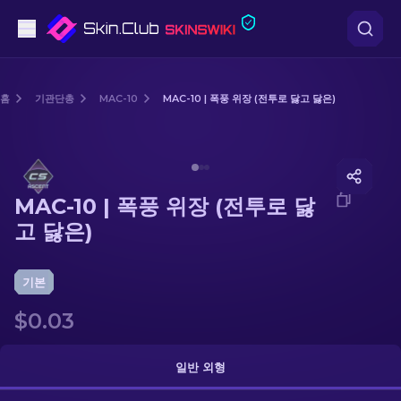
권총
홈
기관단총
MAC-10
MAC-10 | 폭풍 위장 (전투로 닳고 닳은)
중간 등급
Media of
MAC-10 | 폭풍 위장 (전투로 닳고 닳은)
돌격소총
MAC-10 | 폭풍 위장 (전투로 닳
저격소총
고 닳은)
칼
기본
장갑
$0.03
케이스
일반 외형
기타