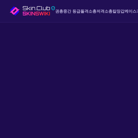
권총
중간 등급
돌격소총
저격소총
칼
장갑
케이스