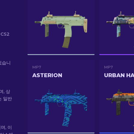
에
 CS2
 없습니
MP7
MP7
ASTERION
URBAN H
며, 상
는 일반
이며, 이