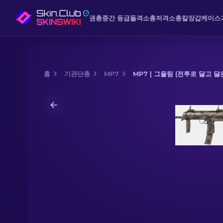
권총
중간 등급
돌격소총
저격소총
칼
장갑
케이스
홈
기관단총
MP7
MP7 | 그을림 (전투로 닳고 닳
Media of
MP7 | 그을림 (전투로 닳고 닳은