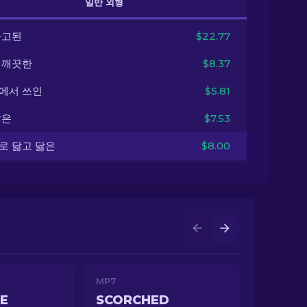
일반 외형
출고된
$22.77
 깨끗한
$8.37
에서 쓰인
$5.81
닳은
$7.53
로 닳고 닳은
$8.00
MP7
LE
SCORCHED