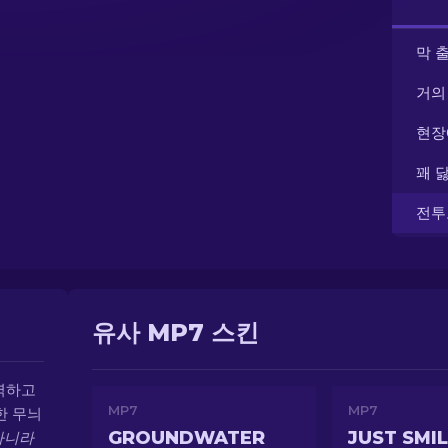
막 
거의
현장
꽤 
전투
유사 MP7 스킨
력하고
MP7
MP7
한 무늬
GROUNDWATER
JUST SMI
아니라