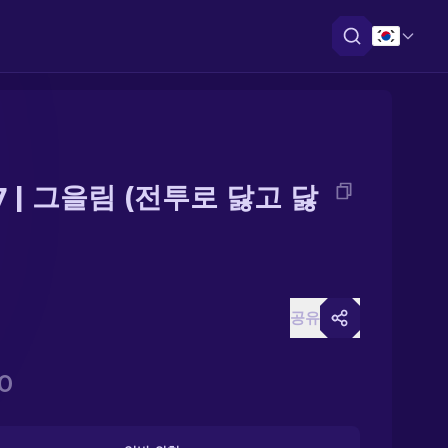
7 | 그을림 (전투로 닳고 닳
공유
0