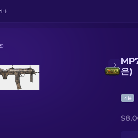
기타
은)
MP
)
은)
기본
$8.0