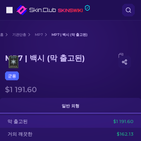
권총
홈
기관단총
MP7
MP7 | 백시 (막 출고된)
중간 등급
Media of
MP7 | 백시 (막 출고된)
MP7 | 백시 (막 출고된)
돌격소총
저격소총
군용
$1 191.60
칼
장갑
일반 외형
케이스
막 출고된
$1 191.60
거의 깨끗한
$162.13
기타