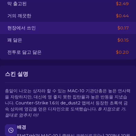
막 출고된
$2.49
KO
거의 깨끗한
$0.44
현장에서 쓰인
$0.17
꽤 닳은
$0.15
전투로 닳고 닳은
$0.20
스킨 설명
총알이 나오는 상자라 할 수 있는 MAC-10 기관단총은 높은 연사력
을 자랑하지만, 대신에 영 좋지 못한 집탄율과 높은 반동을 지녔습
니다. Counter-Strike 1.6의 de_dust2 맵에서 등장한 초록색 금
속 상자에 영감을 얻은 디자인으로 도색했습니다.
B 지점으로 가.
절대로 멈추지 마!
배경
StatTrak™ MAC-10 | 클래식 크레이트은(는) 2019년 10월