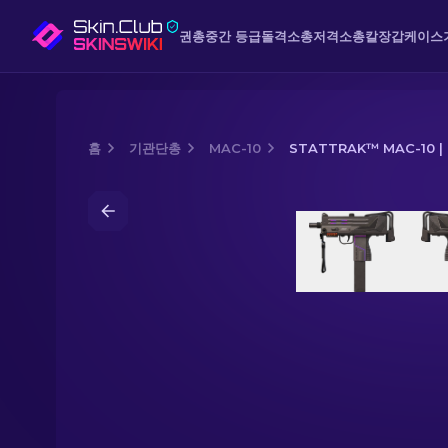
권총
중간 등급
돌격소총
저격소총
칼
장갑
케이스
홈
기관단총
MAC-10
STATTRAK™ MAC-10 
Media of
StatTrak™ MAC-10 | 라이트