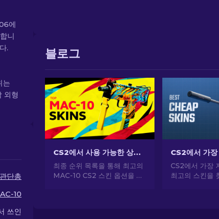
.06에
당합니
다.
블로그
범위는
각 외형
CS2에서 사용 가능한 상위 MAC-10 스킨: 순위 목록 [2026]
최종 순위 목록을 통해 최고의
CS2에서 가장 
MAC-10 CS2 스킨 옵션을 확
최고의 스킨을 
관단총
인하세요. 새로운 총 스킨으로
문가의 선택으로
AC-10
게임 플레이를 향상하고 스타
게 CS2 스타
일을 돋보이게 하세요!
하세요.
서 쓰인