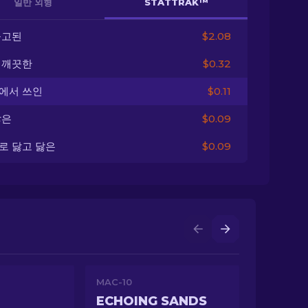
일반 외형
STATTRAK™
출고된
$2.08
 깨끗한
$0.32
에서 쓰인
$0.11
닳은
$0.09
로 닳고 닳은
$0.09
MAC-10
ECHOING SANDS