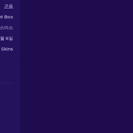
군용
ht Box
스미스
2월 6일
 Skins