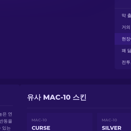
막 
거의
현장
꽤 
전투
유사 MAC-10 스킨
높은 연
MAC-10
MAC-10
 반동을
CURSE
SILVER
수 있는