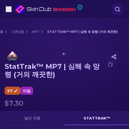
권총
홈
기관단총
MP7
STATTRAK™ MP7 | 심해 속 망령 (거의 깨끗한)
중간 등급
Media of
StatTrak™ MP7 | 심해 속 망령 (거의 깨끗한)
돌격소총
StatTrak™ MP7 | 심해 속 망
저격소총
령 (거의 깨끗한)
칼
ST
비밀
장갑
$7.30
케이스
일반 외형
STATTRAK™
기타