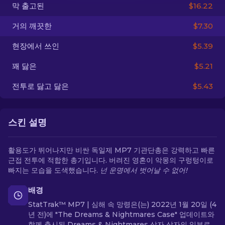
막 출고된
$16.22
KO
거의 깨끗한
$7.30
현장에서 쓰인
$5.39
꽤 닳은
$5.21
전투로 닳고 닳은
$5.43
스킨 설명
활용도가 뛰어나지만 비싼 독일제 MP7 기관단총은 강력하고 빠른
근접 전투에 적합한 총기입니다. 버려진 영혼이 악몽의 구렁텅이로
빠지는 모습을 도색했습니다.
넌 운명에서 벗어날 수 없어!
배경
StatTrak™ MP7 | 심해 속 망령은(는) 2022년 1월 20일 (4
년 전)에 "The Dreams & Nightmares Case" 업데이트와
함께 출시된 Dreams & Nightmares 상자 상자의 일부로