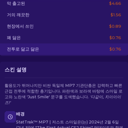
막 출고된
$4.66
KO
거의 깨끗한
$1.56
현장에서 쓰인
$0.89
꽤 닳은
$0.76
전투로 닳고 닳은
$0.76
스킨 설명
활용도가 뛰어나지만 비싼 독일제 MP7 기관단총은 강력하고 빠른
근접 전투에 적합한 총기입니다. 파란색과 보라색 바탕에 스마일 로
고와 노란색 'Just Smile' 문구를 도색했습니다.
'다같이, 치이이이
즈!'
배경
StatTrak™ MP7 | 저스트 스마일은(는) 2024년 2월 6일
(2년 전)에 "The First Actual CS2 Skins" 업데이트와 함께