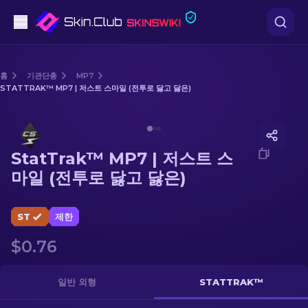
권총
홈
기관단총
MP7
STATTRAK™ MP7 | 저스트 스마일 (전투로 닳고 닳은)
중간 등급
Media of
StatTrak™ MP7 | 저스트 스마일 (전투로 닳고 닳
돌격소총
StatTrak™ MP7 | 저스트 스
저격소총
마일 (전투로 닳고 닳은)
칼
ST
제한
장갑
$0.76
케이스
일반 외형
STATTRAK™
기타