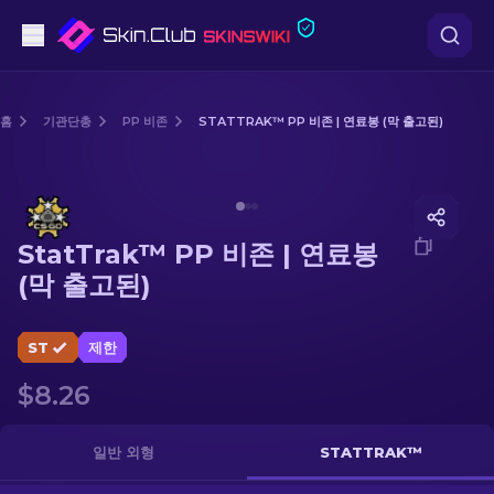
권총
홈
기관단총
PP 비존
STATTRAK™ PP 비존 | 연료봉 (막 출고된)
중간 등급
Media of
StatTrak™ PP 비존 | 연료봉 (막 출고된)
돌격소총
StatTrak™ PP 비존 | 연료봉
저격소총
(막 출고된)
칼
ST
제한
장갑
$8.26
케이스
일반 외형
STATTRAK™
기타