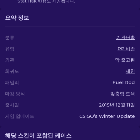
StatTrak 변형도 제공됩니다.
요약 정보
분류
기관단총
유형
PP 비존
외관
막 출고된
희귀도
제한
패밀리
Fuel Rod
마감 방식
맞춤형 도색
출시일
2015년 12월 11일
게임 업데이트
CS:GO’s Winter Update
해당 스킨이 포함된 케이스