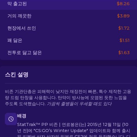
막 출고된
$8.26
KO
거의 깨끗한
$3.89
현장에서 쓰인
$1.72
꽤 닳은
$1.51
전투로 닳고 닳은
$1.63
스킨 설명
비존 기관단총은 피해력이 낮지만 재장전이 빠른, 특수 제작한 고용
량 드럼 탄창을 사용합니다. 탄약이 방사능에 오염된 듯한 느낌을
주도록 도색했습니다.
가끔씩 졸병들이 우세할 때도 있다
배경
StatTrak™ PP 비존 | 연료봉은(는) 2015년 12월 11일 (10
년 전)에 "CS:GO’s Winter Update" 업데이트와 함께 출시
된 리볼버 상자 상자의 일부로 CS2에 처음 등장했습니다. 디