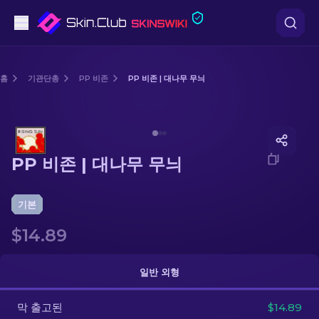
권총
홈
기관단총
PP 비존
PP 비존 | 대나무 무늬
중간 등급
Media of
PP 비존 | 대나무 무늬
돌격소총
PP 비존 | 대나무 무늬
저격소총
칼
기본
$14.89
장갑
케이스
일반 외형
막 출고된
기타
$14.89