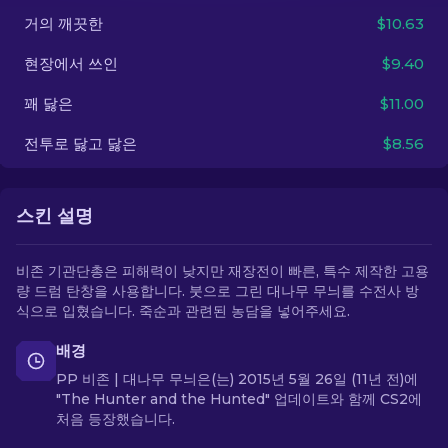
거의 깨끗한
$10.63
KO
현장에서 쓰인
$9.40
꽤 닳은
$11.00
전투로 닳고 닳은
$8.56
스킨 설명
비존 기관단총은 피해력이 낮지만 재장전이 빠른, 특수 제작한 고용
량 드럼 탄창을 사용합니다. 붓으로 그린 대나무 무늬를 수전사 방
식으로 입혔습니다. 죽순과 관련된 농담을 넣어주세요.
배경
PP 비존 | 대나무 무늬은(는) 2015년 5월 26일 (11년 전)에
"The Hunter and the Hunted" 업데이트와 함께 CS2에
처음 등장했습니다.