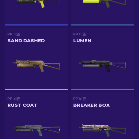
PP 비존
PP 비존
SAND DASHED
LUMEN
PP 비존
PP 비존
RUST COAT
BREAKER BOX