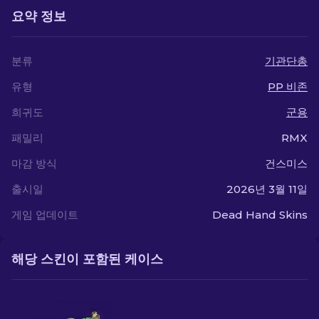
요약 정보
분류
기관단총
유형
PP 비존
희귀도
군용
패밀리
RMX
마감 방식
건스미스
출시일
2026년 3월 11일
게임 업데이트
Dead Hand Skins
해당 스킨이 포함된 케이스