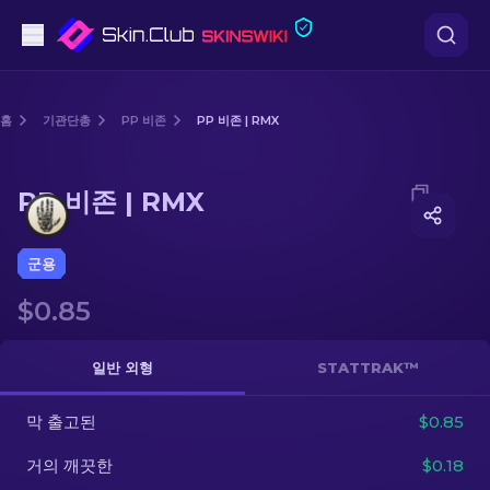
권총
홈
기관단총
PP 비존
PP 비존 | RMX
중간 등급
Media of
PP 비존 | RMX
PP 비존 | RMX
돌격소총
저격소총
군용
$0.85
칼
장갑
일반 외형
STATTRAK™
케이스
막 출고된
$0.85
거의 깨끗한
$0.18
기타