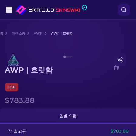
권총
홈
저격소총
AWP
AWP | 흐릿함
중간 등급
Media of
AWP | 흐릿함
돌격소총
AWP | 흐릿함
저격소총
칼
극비
$783.88
장갑
케이스
일반 외형
막 출고된
기타
$783.88