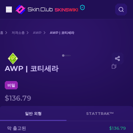
권총
홈
저격소총
AWP
AWP | 코티세라
중간 등급
Media of
AWP | 코티세라
돌격소총
AWP | 코티세라
저격소총
칼
비밀
$136.79
장갑
케이스
일반 외형
STATTRAK™
막 출고된
기타
$136.79