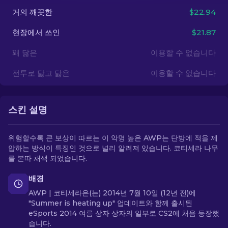
거의 깨끗한
$22.94
KO
현장에서 쓰인
$21.87
꽤 닳은
이용할 수 없습니다
전투로 닳고 닳은
이용할 수 없습니다
스킨 설명
위험할수록 큰 보상이 따르는 이 악명 높은 AWP는 단방에 적을 제
압하는 방식이 특징인 것으로 널리 알려져 있습니다. 코티세라 나무
를 본따 채색 되었습니다.
배경
AWP | 코티세라은(는) 2014년 7월 10일 (12년 전)에
"Summer is heating up" 업데이트와 함께 출시된
eSports 2014 여름 상자 상자의 일부로 CS2에 처음 등장했
습니다.