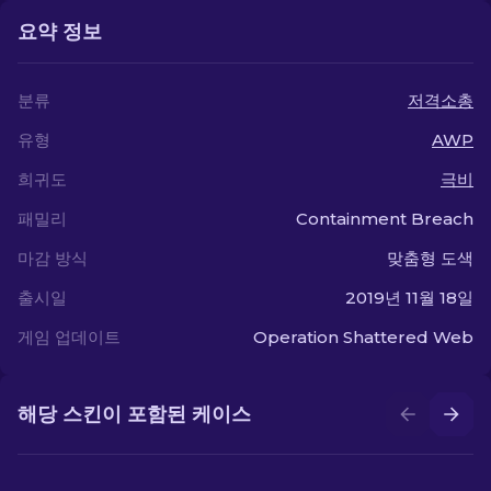
요약 정보
분류
저격소총
유형
AWP
희귀도
극비
패밀리
Containment Breach
마감 방식
맞춤형 도색
출시일
2019년 11월 18일
게임 업데이트
Operation Shattered Web
해당 스킨이 포함된 케이스