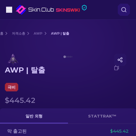
권총
홈
저격소총
AWP
AWP | 탈출
중간 등급
Media of
AWP | 탈출
돌격소총
AWP | 탈출
저격소총
칼
극비
$445.42
장갑
케이스
일반 외형
STATTRAK™
막 출고된
기타
$445.42