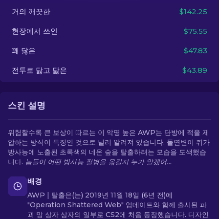
거의 깨끗한
$142.25
KO
현장에서 쓰인
$75.55
꽤 닳은
$47.83
전투로 닳고 닳은
$43.89
스킨 설명
위험할수록 큰 보상이 따르는 이 악명 높은 AWP는 단방에 적을 제
압하는 방식이 특징인 것으로 널리 알려져 있습니다. 돌연변이 쥐가
방사능에 노출된 초록색의 네온 숲을 탈출하려는 모습을 도색했습
니다.
놈들이 어떤 방사능 질병을 옮길지 누가 알겠어…
배경
AWP | 탈출은(는) 2019년 11월 18일 (6년 전)에
"Operation Shattered Web" 업데이트와 함께 출시된 파
괴 망 상자 상자의 일부로 CS2에 처음 등장했습니다. 디자인