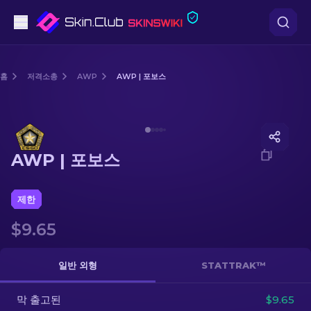
권총
홈
저격소총
AWP
AWP | 포보스
중간 등급
Media of
AWP | 포보스
돌격소총
AWP | 포보스
저격소총
칼
제한
$9.65
장갑
케이스
일반 외형
STATTRAK™
막 출고된
기타
$9.65