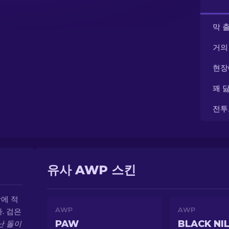
막 
거의
현장
꽤 
전투
유사 AWP 스킨
방에 적
AWP
AWP
. 검은
PAW
BLACK NI
난 돌이