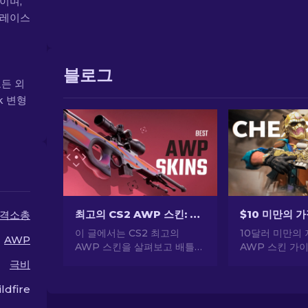
이이며,
플레이스
블로그
모든 외
k 변형
최고의 CS2 AWP 스킨: 스나이퍼의 선택 [2026]
격소총
이 글에서는 CS2 최고의
10달러 미만의 
AWP
AWP 스킨을 살펴보고 배틀에
AWP 스킨 가
서 아름다운 외관과 성능의 두
산에 맞는 스킨
극비
마리 토끼를 잡는 것을 좋아하
가성비 좋은 선
는 사람들을 위한 최고의 선택
을 들이지 않고
ldfire
을 선보입니다.
향상시킬 수 있