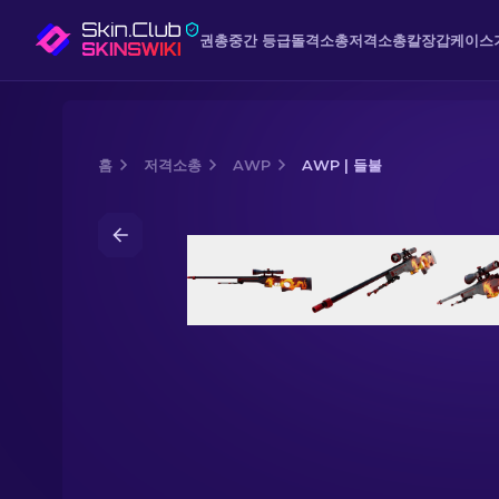
권총
중간 등급
돌격소총
저격소총
칼
장갑
케이스
홈
저격소총
AWP
AWP | 들불
Media of
AWP | 들불