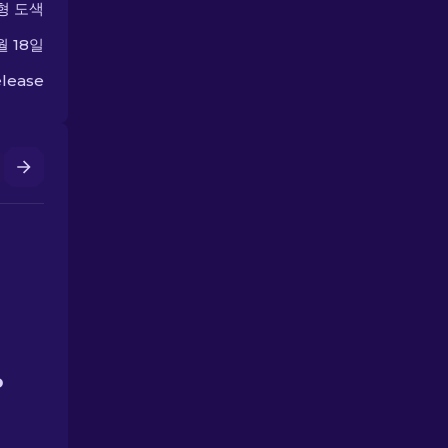
형 도색
월 18일
lease
D