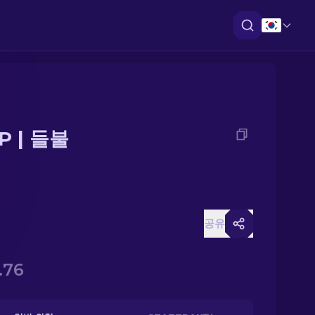
P | 들불
공유
.76