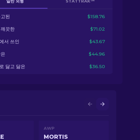
일반 외형
STATTRAK™
출고된
$158.76
 깨끗한
$71.02
에서 쓰인
$43.67
닳은
$44.96
로 닳고 닳은
$36.50
AWP
LE
MORTIS