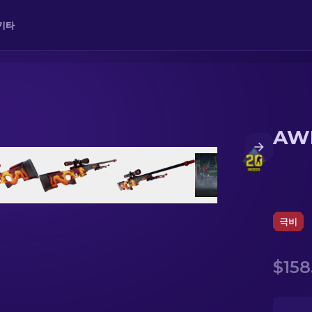
기타
AW
극비
$158