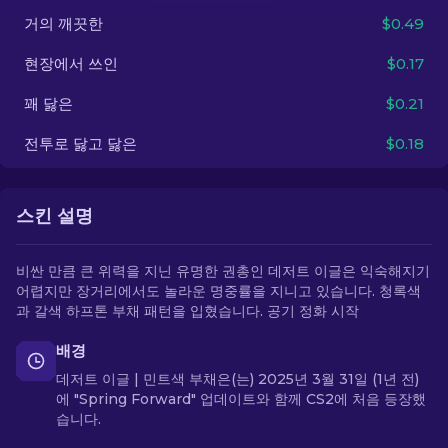
거의 깨끗한
$0.49
KO
현장에서 쓰인
$0.17
꽤 닳은
$0.21
전투로 닳고 닳은
$0.18
스킨 설명
비싼 만큼 큰 위력을 지닌 유명한 권총인 데저트 이글은 익숙해지기
어렵지만 장거리에서도 놀라운 명중률을 지니고 있습니다. 청록색
과 갈색 하프톤 부채 패턴을 입혔습니다. 공기 정화 시작
배경
데저트 이글 | 민트색 부채은(는) 2025년 3월 31일 (1년 전)
에 "Spring Forward" 업데이트와 함께 CS2에 처음 등장했
습니다.