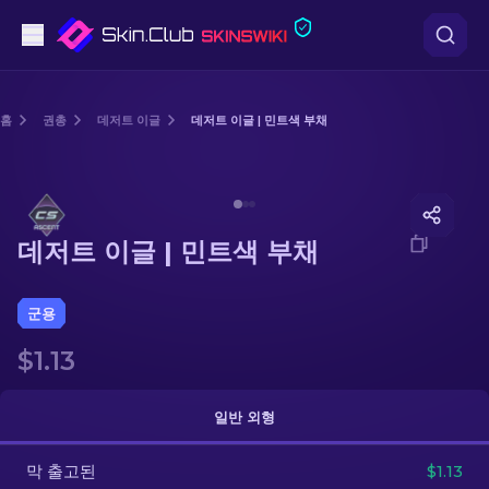
권총
홈
권총
데저트 이글
데저트 이글 | 민트색 부채
중간 등급
Media of
데저트 이글 | 민트색 부채
돌격소총
데저트 이글 | 민트색 부채
저격소총
칼
군용
$1.13
장갑
케이스
일반 외형
막 출고된
기타
$1.13