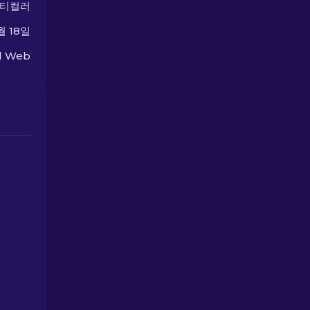
멀티컬러
월 18일
ed Web