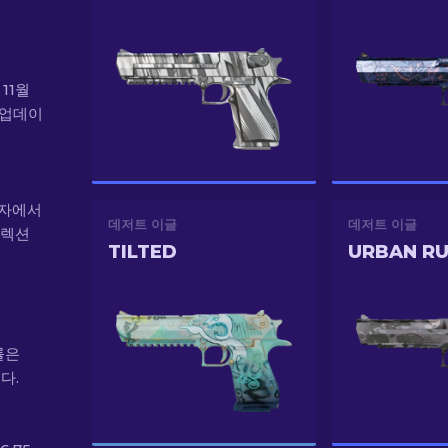
11월
" 업데이
상자에서
데저트 이글
데저트 이글
컬렉션
TILTED
URBAN R
률은
다.