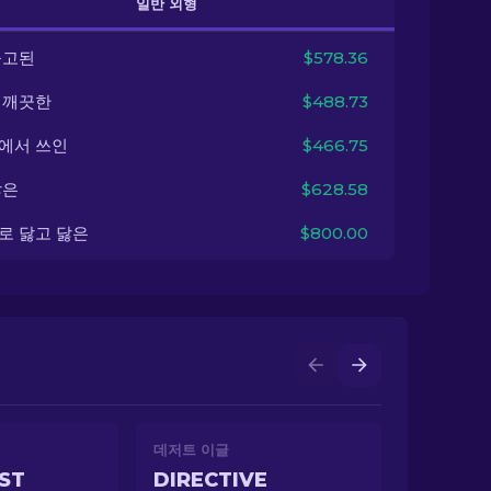
일반 외형
출고된
$578.36
 깨끗한
$488.73
에서 쓰인
$466.75
닳은
$628.58
로 닳고 닳은
$800.00
데저트 이글
IST
DIRECTIVE