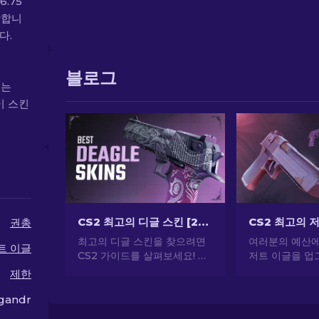
.75
당합니
다.
블로그
위는
이 스킨
CS2 최고의 디글 스킨 [2026]
권총
최고의 디글 스킨을 찾으려면
여러분의 예산에 
트 이글
CS2 가이드를 살펴보세요! 이
저트 이글을 
상적인 데저트 이글 스킨을 찾
요! 많은 비용을
제한
아 게임 경험을 향상시키세요.
스타일을 향상시
장 저렴한 스킨
gandr
순위를 살펴보세