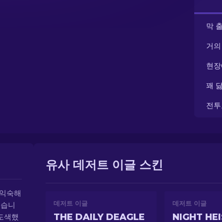
막 
거의
현장
꽤 
전투
유사 데저트 이글 스킨
 익숙해
데저트 이글
데저트 이글
있습니
THE DAILY DEAGLE
NIGHT HE
 도색했