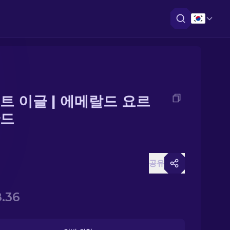
트 이글 | 에메랄드 요르
드
공유
.36