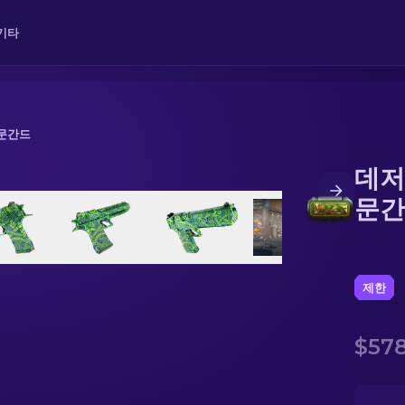
기타
르문간드
데저
간드
문간
제한
$578