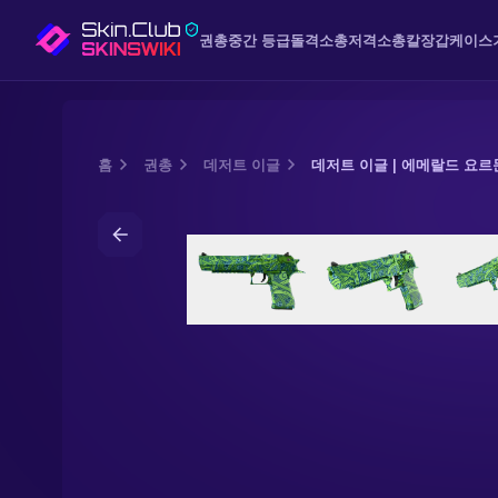
권총
중간 등급
돌격소총
저격소총
칼
장갑
케이스
홈
권총
데저트 이글
데저트 이글 | 에메랄드 요
Media of
데저트 이글 | 에메랄드 요르문