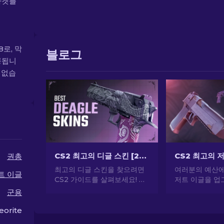
마켓플
8로, 막
블로그
공됩니
이 없습
CS2 최고의 디글 스킨 [2026]
권총
최고의 디글 스킨을 찾으려면
여러분의 예산에 
트 이글
CS2 가이드를 살펴보세요! 이
저트 이글을 
상적인 데저트 이글 스킨을 찾
요! 많은 비용을
군용
아 게임 경험을 향상시키세요.
스타일을 향상시
장 저렴한 스킨
eorite
순위를 살펴보세