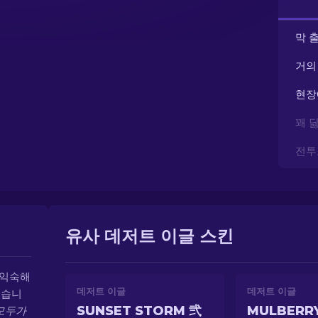
막 
거의
현장
꽤 
전투
유사 데저트 이글 스킨
 익숙해
데저트 이글
데저트 이글
있습니
SUNSET STORM 弐
MULBERR
모두가