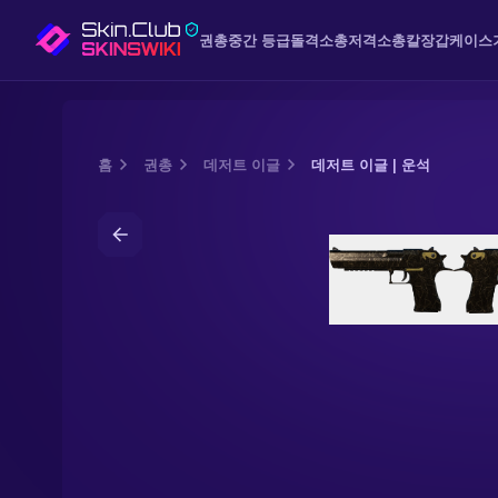
권총
중간 등급
돌격소총
저격소총
칼
장갑
케이스
홈
권총
데저트 이글
데저트 이글 | 운석
Media of
데저트 이글 | 운석