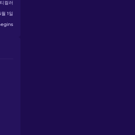
멀티컬러
5월 1일
egins