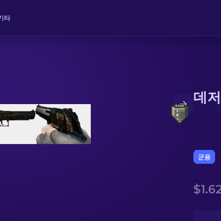
기타
데저
군용
$1.6