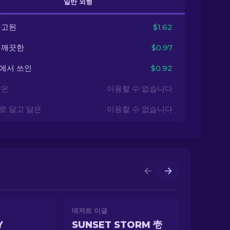
일반 외형
출고된
$1.62
 깨끗한
$0.97
에서 쓰인
$0.92
닳은
이용할 수 없습니다
로 닳고 닳은
이용할 수 없습니다
데저트 이글
Y
SUNSET STORM 壱