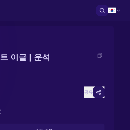
트 이글 | 운석
공유
2