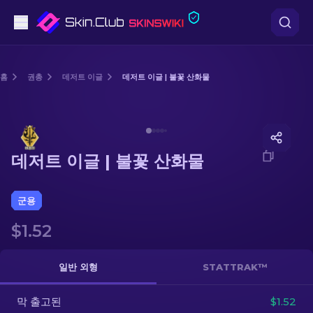
권총
홈
권총
데저트 이글
데저트 이글 | 불꽃 산화물
중간 등급
Media of
데저트 이글 | 불꽃 산화물
돌격소총
데저트 이글 | 불꽃 산화물
저격소총
칼
군용
$1.52
장갑
케이스
일반 외형
STATTRAK™
막 출고된
기타
$1.52