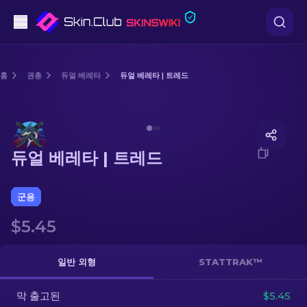
권총
홈
권총
듀얼 베레타
듀얼 베레타 | 트레드
중간 등급
Media of
듀얼 베레타 | 트레드
돌격소총
듀얼 베레타 | 트레드
저격소총
칼
군용
$5.45
장갑
케이스
일반 외형
STATTRAK™
막 출고된
기타
$5.45