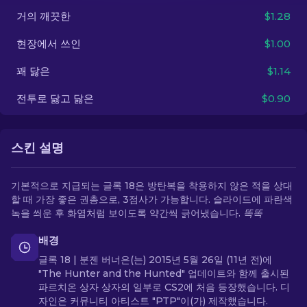
거의 깨끗한
$1.28
KO
현장에서 쓰인
$1.00
꽤 닳은
$1.14
전투로 닳고 닳은
$0.90
스킨 설명
기본적으로 지급되는 글록 18은 방탄복을 착용하지 않은 적을 상대
할 때 가장 좋은 권총으로, 3점사가 가능합니다. 슬라이드에 파란색
녹을 씌운 후 화염처럼 보이도록 약간씩 긁어냈습니다.
똑똑
배경
글록 18 | 분젠 버너은(는) 2015년 5월 26일 (11년 전)에
"The Hunter and the Hunted" 업데이트와 함께 출시된
파르치온 상자 상자의 일부로 CS2에 처음 등장했습니다. 디
자인은 커뮤니티 아티스트 "PTP"이(가) 제작했습니다.