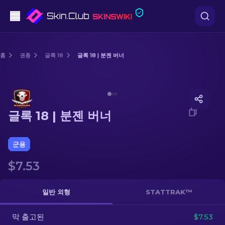
권총
홈
권총
글록 18
글록 18 | 분젠 버너
중간 등급
Media of
글록 18 | 분젠 버너
돌격소총
글록 18 | 분젠 버너
저격소총
칼
군용
$7.53
장갑
케이스
일반 외형
STATTRAK™
막 출고된
기타
$7.53