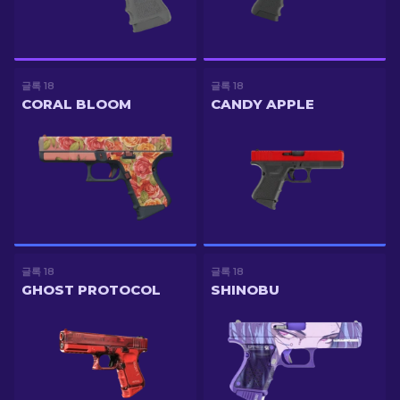
글록 18
글록 18
CORAL BLOOM
CANDY APPLE
글록 18
글록 18
GHOST PROTOCOL
SHINOBU